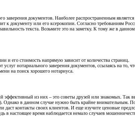
ного заверения документов. Наиболее распространенным являетс
ит к документу или его ксерокопии. Согласно требованиям Росс
авильность текста. Возьмите это на заметку. К тому же в данном
ии и его стоимость напрямую зависит от количества страниц.
 услуг нотариального заверения документов, ссылаясь на то, чт
емени на поиск хорошего нотариуса.
й эффективный из них – это советы друзей или знакомых. Так в
я). Однако в данном случае нужно быть крайне внимательным. По
и даст контакты своих клиентов. И еще изучите ценовые предло
дь в настоящее время наблюдается немало случаев мошенничеств