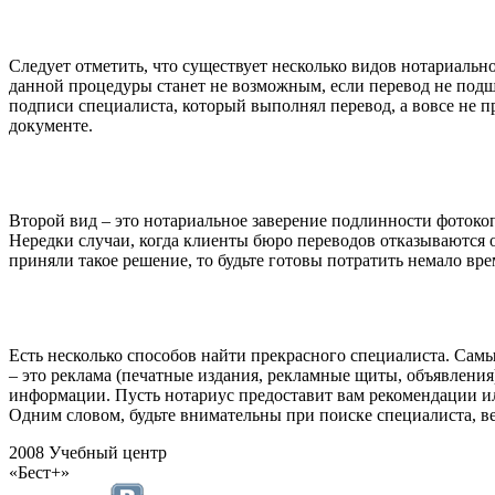
Следует отметить, что существует несколько видов нотариаль
данной процедуры станет не возможным, если перевод не подш
подписи специалиста, который выполнял перевод, а вовсе не пр
документе.
Второй вид – это нотариальное заверение подлинности фотокоп
Нередки случаи, когда клиенты бюро переводов отказываются от
приняли такое решение, то будьте готовы потратить немало вр
Есть несколько способов найти прекрасного специалиста. Самы
– это реклама (печатные издания, рекламные щиты, объявлени
информации. Пусть нотариус предоставит вам рекомендации ил
Одним словом, будьте внимательны при поиске специалиста, ве
2008 Учебный центр
«Бест+»